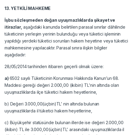
13. YETKİLİ MAHKEME
İşbu sözleşmeden doğan uyuşmazlıklarda şikayet ve
itirazlar,
aşağıdaki kanunda belirtilen parasal sınırlar dâhilinde
tüketicinin yerleşim yerinin bulunduğu veya tüketici işleminin
yapıldığı yerdeki tüketici sorunları hakem heyetine veya tüketici
mahkemesine yapılacaktır. Parasal sınıra ilişkin bilgiler
aşağıdadır:
28/05/2014 tarihinden itibaren geçerli olmak üzere:
a)
6502 sayılı Tüketicinin Korunması Hakkında Kanun’un 68.
Maddesi gereği değeri 2.000,00 (ikibin) TL’nin altında olan
uyuşmazlıklarda ilçe tüketici hakem heyetlerine,
b) Değeri 3.000,00(üçbin)TL’ nin altında bulunan
uyuşmazlıklarda il tüketici hakem heyetlerine,
c) Büyükşehir statüsünde bulunan illerde ise değeri 2.000,00
(ikibin) TL ile 3.000,00(üçbin)TL’ arasındaki uyuşmazlıklarda il