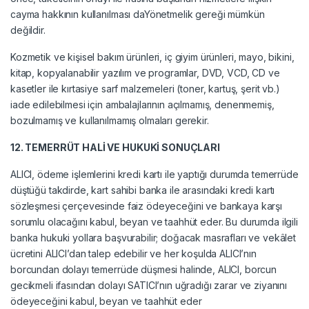
cayma hakkının kullanılması daYönetmelik gereği mümkün
değildir.
Kozmetik ve kişisel bakım ürünleri, iç giyim ürünleri, mayo, bikini,
kitap, kopyalanabilir yazılım ve programlar, DVD, VCD, CD ve
kasetler ile kırtasiye sarf malzemeleri (toner, kartuş, şerit vb.)
iade edilebilmesi için ambalajlarının açılmamış, denenmemiş,
bozulmamış ve kullanılmamış olmaları gerekir.
12. TEMERRÜT HALİ VE HUKUKİ SONUÇLARI
ALICI, ödeme işlemlerini kredi kartı ile yaptığı durumda temerrüde
düştüğü takdirde, kart sahibi banka ile arasındaki kredi kartı
sözleşmesi çerçevesinde faiz ödeyeceğini ve bankaya karşı
sorumlu olacağını kabul, beyan ve taahhüt eder. Bu durumda ilgili
banka hukuki yollara başvurabilir; doğacak masrafları ve vekâlet
ücretini ALICI’dan talep edebilir ve her koşulda ALICI’nın
borcundan dolayı temerrüde düşmesi halinde, ALICI, borcun
gecikmeli ifasından dolayı SATICI’nın uğradığı zarar ve ziyanını
ödeyeceğini kabul, beyan ve taahhüt eder