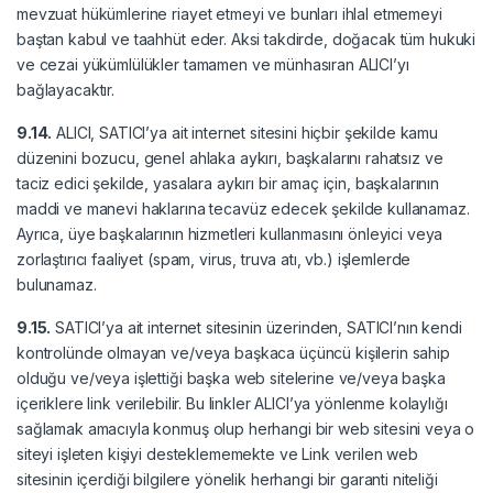
mevzuat hükümlerine riayet etmeyi ve bunları ihlal etmemeyi
baştan kabul ve taahhüt eder. Aksi takdirde, doğacak tüm hukuki
ve cezai yükümlülükler tamamen ve münhasıran ALICI’yı
bağlayacaktır.
9.14.
ALICI, SATICI’ya ait internet sitesini hiçbir şekilde kamu
düzenini bozucu, genel ahlaka aykırı, başkalarını rahatsız ve
taciz edici şekilde, yasalara aykırı bir amaç için, başkalarının
maddi ve manevi haklarına tecavüz edecek şekilde kullanamaz.
Ayrıca, üye başkalarının hizmetleri kullanmasını önleyici veya
zorlaştırıcı faaliyet (spam, virus, truva atı, vb.) işlemlerde
bulunamaz.
9.15.
SATICI’ya ait internet sitesinin üzerinden, SATICI’nın kendi
kontrolünde olmayan ve/veya başkaca üçüncü kişilerin sahip
olduğu ve/veya işlettiği başka web sitelerine ve/veya başka
içeriklere link verilebilir. Bu linkler ALICI’ya yönlenme kolaylığı
sağlamak amacıyla konmuş olup herhangi bir web sitesini veya o
siteyi işleten kişiyi desteklememekte ve Link verilen web
sitesinin içerdiği bilgilere yönelik herhangi bir garanti niteliği