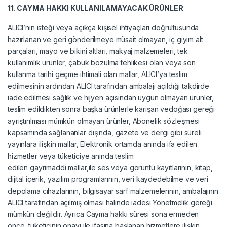
11. CAYMA HAKKI KULLANILAMAYACAK ÜRÜNLER
ALICI’nın isteği veya açıkça kişisel ihtiyaçları doğrultusunda
hazırlanan ve geri gönderilmeye müsait olmayan, iç giyim alt
parçaları, mayo ve bikini altları, makyaj malzemeleri, tek
kullanımlık ürünler, çabuk bozulma tehlikesi olan veya son
kullanma tarihi geçme ihtimali olan mallar, ALICI’ya teslim
edilmesinin ardından ALICI tarafından ambalajı açıldığı takdirde
iade edilmesi sağlık ve hijyen açısından uygun olmayan ürünler,
teslim edildikten sonra başka ürünlerle karışan vedoğası gereği
ayrıştırılması mümkün olmayan ürünler, Abonelik sözleşmesi
kapsamında sağlananlar dışında, gazete ve dergi gibi süreli
yayınlara ilişkin mallar, Elektronik ortamda anında ifa edilen
hizmetler veya tüketiciye anında teslim
edilen gayrimaddi mallar,ile ses veya görüntü kayıtlarının, kitap,
dijital içerik, yazılım programlarının, veri kaydedebilme ve veri
depolama cihazlarının, bilgisayar sarf malzemelerinin, ambalajının
ALICI tarafından açılmış olması halinde iadesi Yönetmelik gereği
mümkün değildir. Ayrıca Cayma hakkı süresi sona ermeden
önce, tüketicinin onayı ile ifasına başlanan hizmetlere ilişkin