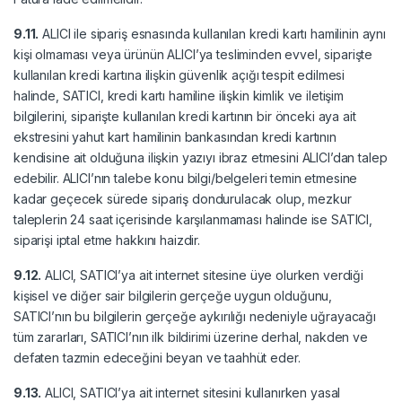
9.11.
ALICI ile sipariş esnasında kullanılan kredi kartı hamilinin aynı
kişi olmaması veya ürünün ALICI’ya tesliminden evvel, siparişte
kullanılan kredi kartına ilişkin güvenlik açığı tespit edilmesi
halinde, SATICI, kredi kartı hamiline ilişkin kimlik ve iletişim
bilgilerini, siparişte kullanılan kredi kartının bir önceki aya ait
ekstresini yahut kart hamilinin bankasından kredi kartının
kendisine ait olduğuna ilişkin yazıyı ibraz etmesini ALICI’dan talep
edebilir. ALICI’nın talebe konu bilgi/belgeleri temin etmesine
kadar geçecek sürede sipariş dondurulacak olup, mezkur
taleplerin 24 saat içerisinde karşılanmaması halinde ise SATICI,
siparişi iptal etme hakkını haizdir.
9.12.
ALICI, SATICI’ya ait internet sitesine üye olurken verdiği
kişisel ve diğer sair bilgilerin gerçeğe uygun olduğunu,
SATICI’nın bu bilgilerin gerçeğe aykırılığı nedeniyle uğrayacağı
tüm zararları, SATICI’nın ilk bildirimi üzerine derhal, nakden ve
defaten tazmin edeceğini beyan ve taahhüt eder.
9.13.
ALICI, SATICI’ya ait internet sitesini kullanırken yasal