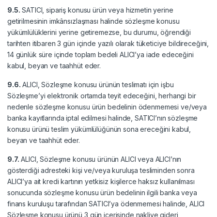
9.5.
SATICI, sipariş konusu ürün veya hizmetin yerine
getirilmesinin imkânsızlaşması halinde sözleşme konusu
yükümlülüklerini yerine getiremezse, bu durumu, öğrendiği
tarihten itibaren 3 gün içinde yazılı olarak tüketiciye bildireceğini,
14 günlük süre içinde toplam bedeli ALICI’ya iade edeceğini
kabul, beyan ve taahhüt eder.
9.6.
ALICI, Sözleşme konusu ürünün teslimatı için işbu
Sözleşme’yi elektronik ortamda teyit edeceğini, herhangi bir
nedenle sözleşme konusu ürün bedelinin ödenmemesi ve/veya
banka kayıtlarında iptal edilmesi halinde, SATICI’nın sözleşme
konusu ürünü teslim yükümlülüğünün sona ereceğini kabul,
beyan ve taahhüt eder.
9.7.
ALICI, Sözleşme konusu ürünün ALICI veya ALICI’nın
gösterdiği adresteki kişi ve/veya kuruluşa tesliminden sonra
ALICI’ya ait kredi kartının yetkisiz kişilerce haksız kullanılması
sonucunda sözleşme konusu ürün bedelinin ilgili banka veya
finans kuruluşu tarafından SATICI’ya ödenmemesi halinde, ALICI
Sözleşme konusu ürünü 3 gün içerisinde nakliye gideri