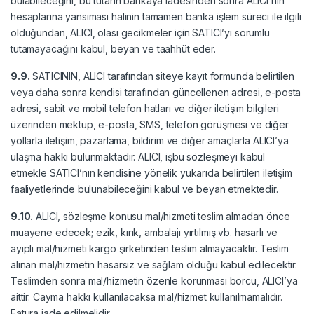
bulabileceğini, bu tutarın bankaya iadesinden sonra ALICI’nın
hesaplarına yansıması halinin tamamen banka işlem süreci ile ilgili
olduğundan, ALICI, olası gecikmeler için SATICI’yı sorumlu
tutamayacağını kabul, beyan ve taahhüt eder.
9.9.
SATICININ, ALICI tarafından siteye kayıt formunda belirtilen
veya daha sonra kendisi tarafından güncellenen adresi, e-posta
adresi, sabit ve mobil telefon hatları ve diğer iletişim bilgileri
üzerinden mektup, e-posta, SMS, telefon görüşmesi ve diğer
yollarla iletişim, pazarlama, bildirim ve diğer amaçlarla ALICI’ya
ulaşma hakkı bulunmaktadır. ALICI, işbu sözleşmeyi kabul
etmekle SATICI’nın kendisine yönelik yukarıda belirtilen iletişim
faaliyetlerinde bulunabileceğini kabul ve beyan etmektedir.
9.10.
ALICI, sözleşme konusu mal/hizmeti teslim almadan önce
muayene edecek; ezik, kırık, ambalajı yırtılmış vb. hasarlı ve
ayıplı mal/hizmeti kargo şirketinden teslim almayacaktır. Teslim
alınan mal/hizmetin hasarsız ve sağlam olduğu kabul edilecektir.
Teslimden sonra mal/hizmetin özenle korunması borcu, ALICI’ya
aittir. Cayma hakkı kullanılacaksa mal/hizmet kullanılmamalıdır.
Fatura iade edilmelidir.