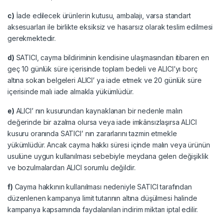
c)
İade edilecek ürünlerin kutusu, ambalajı, varsa standart
aksesuarları ile birlikte eksiksiz ve hasarsız olarak teslim edilmesi
gerekmektedir.
d)
SATICI, cayma bildiriminin kendisine ulaşmasından itibaren en
geç 10 günlük süre içerisinde toplam bedeli ve ALICI’yı borç
altına sokan belgeleri ALICI’ ya iade etmek ve 20 günlük süre
içerisinde malı iade almakla yükümlüdür.
e)
ALICI’ nın kusurundan kaynaklanan bir nedenle malın
değerinde bir azalma olursa veya iade imkânsızlaşırsa ALICI
kusuru oranında SATICI’ nın zararlarını tazmin etmekle
yükümlüdür. Ancak cayma hakkı süresi içinde malın veya ürünün
usulüne uygun kullanılması sebebiyle meydana gelen değişiklik
ve bozulmalardan ALICI sorumlu değildir.
f)
Cayma hakkının kullanılması nedeniyle SATICI tarafından
düzenlenen kampanya limit tutarının altına düşülmesi halinde
kampanya kapsamında faydalanılan indirim miktarı iptal edilir.