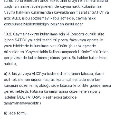
süresi sona ermeden önce, tüketicinin onayı ile hizmetin ifasına
başlanan hizmet sözleşmelerinde cayma hakkı kullanılamaz.
Cayma hakkının kullanımından kaynaklanan masraflar SATICI’ ya
aittir. ALICI, iş bu sözleşmeyi kabul etmekle, cayma hakkı
konusunda bilgilendirildiğini peşinen kabul eder.
10.2.
Cayma hakkının kullanılması için 14 (ondört) günlük süre
içinde SATICI’ ya iadeli taahhütlü posta, faks veya eposta ile
yazılı bildirimde bulunulması ve ürünün işbu sözleşmede
düzenlenen “Cayma Hakkı Kullanılamayacak Ürünler” hükümleri
çerçevesinde kullanılmamış olması şarttır. Bu hakkın kullanılması
halinde,
a)
3. kişiye veya ALICI’ ya teslim edilen ürünün faturası, (İade
edilmek istenen ürünün faturası kurumsal ise, iade ederken
kurumun düzenlemiş olduğu iade faturası ile birlikte gönderilmesi
gerekmektedir. Faturası kurumlar adına düzenlenen sipariş
iadeleri İADE FATURASI kesilmediği takdirde
tamamlanamayacaktır.)
b)
İade formu,