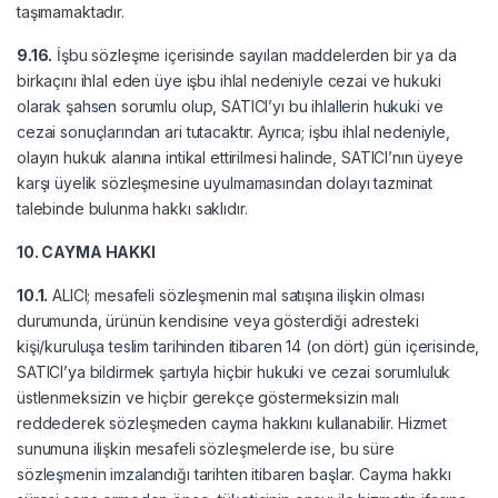
taşımamaktadır.
9.16.
İşbu sözleşme içerisinde sayılan maddelerden bir ya da
birkaçını ihlal eden üye işbu ihlal nedeniyle cezai ve hukuki
olarak şahsen sorumlu olup, SATICI’yı bu ihlallerin hukuki ve
cezai sonuçlarından ari tutacaktır. Ayrıca; işbu ihlal nedeniyle,
olayın hukuk alanına intikal ettirilmesi halinde, SATICI’nın üyeye
karşı üyelik sözleşmesine uyulmamasından dolayı tazminat
talebinde bulunma hakkı saklıdır.
10. CAYMA HAKKI
10.1.
ALICI; mesafeli sözleşmenin mal satışına ilişkin olması
durumunda, ürünün kendisine veya gösterdiği adresteki
kişi/kuruluşa teslim tarihinden itibaren 14 (on dört) gün içerisinde,
SATICI’ya bildirmek şartıyla hiçbir hukuki ve cezai sorumluluk
üstlenmeksizin ve hiçbir gerekçe göstermeksizin malı
reddederek sözleşmeden cayma hakkını kullanabilir. Hizmet
sunumuna ilişkin mesafeli sözleşmelerde ise, bu süre
sözleşmenin imzalandığı tarihten itibaren başlar. Cayma hakkı