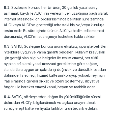
9.2.
Sözleşme konusu her bir ürün, 30 günlük yasal süreyi
aşmamak kaydı ile ALICI’ nın yerleşim yeri uzaklığına bağlı olarak
internet sitesindeki ön bilgiler kısmında belirtilen süre zarfında
ALICI veya ALICI’nın gösterdiği adresteki kişi ve/veya kuruluşa
teslim edilir. Bu süre içinde ürünün ALICI’ya teslim edilememesi
durumunda, ALICI’nın sözleşmeyi feshetme hakkı saklıdır.
9.3.
SATICI, Sözleşme konusu ürünü eksiksiz, siparişte belirtilen
niteliklere uygun ve varsa garanti belgeleri, kullanım kılavuzları
işin gereği olan bilgi ve belgeler ile teslim etmeyi, her türlü
ayıptan arî olarak yasal mevzuat gereklerine göre sağlam,
standartlara uygun bir şekilde işi doğruluk ve dürüstlük esasları
dâhilinde ifa etmeyi, hizmet kalitesini koruyup yükseltmeyi, işin
ifası sırasında gerekli dikkat ve özeni göstermeyi, ihtiyat ve
öngörü ile hareket etmeyi kabul, beyan ve taahhüt eder.
9.4.
SATICI, sözleşmeden doğan ifa yükümlülüğünün süresi
dolmadan ALICI’yı bilgilendirmek ve açıkça onayını almak
suretiyle eşit kalite ve fiyatta farklı bir ürün tedarik edebilir.