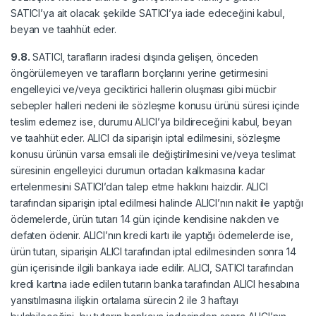
SATICI’ya ait olacak şekilde SATICI’ya iade edeceğini kabul,
beyan ve taahhüt eder.
9.8.
SATICI, tarafların iradesi dışında gelişen, önceden
öngörülemeyen ve tarafların borçlarını yerine getirmesini
engelleyici ve/veya geciktirici hallerin oluşması gibi mücbir
sebepler halleri nedeni ile sözleşme konusu ürünü süresi içinde
teslim edemez ise, durumu ALICI’ya bildireceğini kabul, beyan
ve taahhüt eder. ALICI da siparişin iptal edilmesini, sözleşme
konusu ürünün varsa emsali ile değiştirilmesini ve/veya teslimat
süresinin engelleyici durumun ortadan kalkmasına kadar
ertelenmesini SATICI’dan talep etme hakkını haizdir. ALICI
tarafından siparişin iptal edilmesi halinde ALICI’nın nakit ile yaptığı
ödemelerde, ürün tutarı 14 gün içinde kendisine nakden ve
defaten ödenir. ALICI’nın kredi kartı ile yaptığı ödemelerde ise,
ürün tutarı, siparişin ALICI tarafından iptal edilmesinden sonra 14
gün içerisinde ilgili bankaya iade edilir. ALICI, SATICI tarafından
kredi kartına iade edilen tutarın banka tarafından ALICI hesabına
yansıtılmasına ilişkin ortalama sürecin 2 ile 3 haftayı