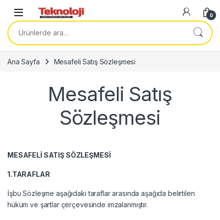
Skip to navigation
Skip to content
0
Ara:
Ana Sayfa
Mesafeli Satış Sözleşmesi
Mesafeli Satış
Sözleşmesi
MESAFELİ SATIŞ SÖZLEŞMESİ
1.TARAFLAR
İşbu Sözleşme aşağıdaki taraflar arasında aşağıda belirtilen
hüküm ve şartlar çerçevesinde imzalanmıştır.