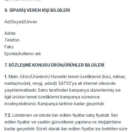
6. SİPARİŞ VEREN KİŞİ BİLGİLERİ
Ad/Soyad/Unvan
Adres
Telefon
Faks
Eposta/kullanıcı adı
7. SÖZLEŞME KONUSU ÜRÜN/ÜRÜNLER BİLGİLERİ
1.
Malın /Ürün/Ürünlerin/ Hizmetin temel özelliklerini (türü, miktarı,
marka/modeli, rengi, adedi) SATICI’ya ait internet sitesinde
yayınlanmaktadır. Satıcı tarafından kampanya düzenlenmiş ise
ilgili ürünün temel özelliklerini kampanya süresince
inceleyebilirsiniz. Kampanya tarihine kadar geçerlidir.
7.2.
Listelenen ve sitede ilan edilen fiyatlar satış fiyatıdır. İlan
edilen fiyatlar ve vaatler güncelleme yapılana ve değiştirilene
kadar geçerlidir. Süreli olarak ilan edilen fiyatlar ise belirtilen süre