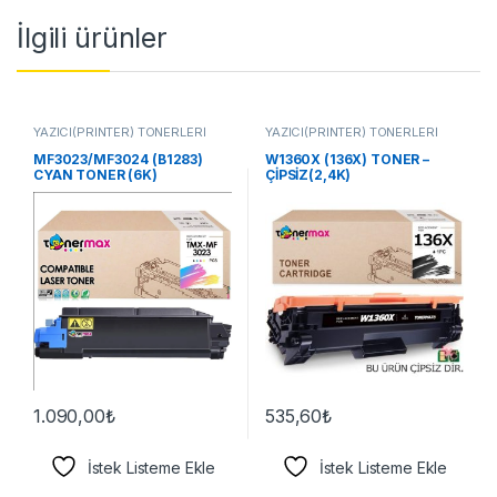
İlgili ürünler
YAZICI(PRİNTER) TONERLERİ
YAZICI(PRİNTER) TONERLERİ
MF3023/MF3024 (B1283)
W1360X (136X) TONER –
CYAN TONER (6K)
ÇİPSİZ(2,4K)
1.090,00
₺
535,60
₺
İstek Listeme Ekle
İstek Listeme Ekle