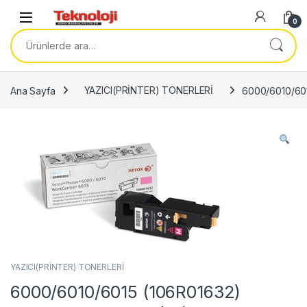
Skip to navigation
Skip to content
0
Ara:
Ana Sayfa
YAZICI(PRİNTER) TONERLERİ
6000/6010/60
YAZICI(PRİNTER) TONERLERİ
6000/6010/6015 (106R01632)