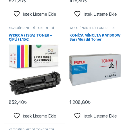
971,20
₺
416,80
₺
İstek Listeme Ekle
İstek Listeme Ekle
YAZICI(PRİNTER) TONERLERİ
YAZICI(PRİNTER) TONERLERİ
W1360A (136A) TONER –
KONİCA MİNOLTA KM1600W
ÇİPLİ (1.15K)
Sarı Muadil Toner
852,40
₺
1.208,80
₺
İstek Listeme Ekle
İstek Listeme Ekle
YAZICI(PRİNTER) TONERLERİ