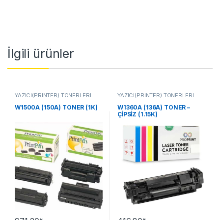
İlgili ürünler
YAZICI(PRİNTER) TONERLERİ
YAZICI(PRİNTER) TONERLERİ
W1500A (150A) TONER (1K)
W1360A (136A) TONER –
ÇİPSİZ (1.15K)