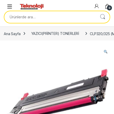
Skip to navigation
Skip to content
0
Ara:
Ana Sayfa
YAZICI(PRİNTER) TONERLERİ
CLP320/325 (