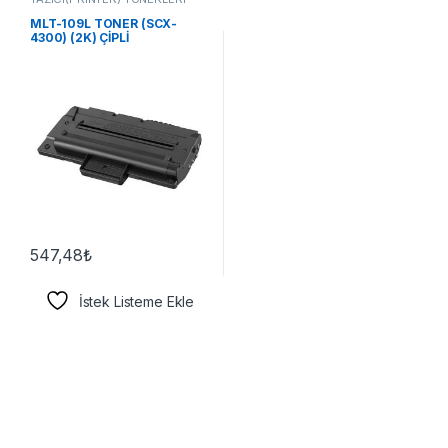
MLT-109L TONER (SCX-
4300) (2K) ÇİPLİ
547,48
₺
İstek Listeme Ekle