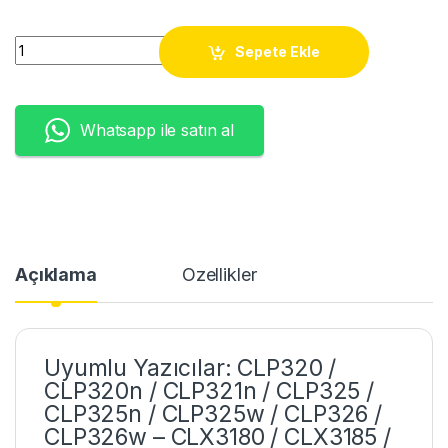
CLP320/325 (MLT-M407) MAGENTA TONER (1K) quantity
Sepete Ekle
Whatsapp ile satın al
Açıklama
Özellikler
Uyumlu Yazıcılar: CLP320 /
CLP320n / CLP321n / CLP325 /
CLP325n / CLP325w / CLP326 /
CLP326w – CLX3180 / CLX3185 /