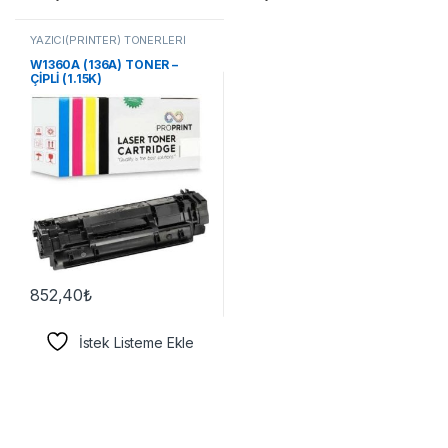
YAZICI(PRİNTER) TONERLERİ
W1360A (136A) TONER –
ÇİPLİ (1.15K)
852,40
₺
İstek Listeme Ekle