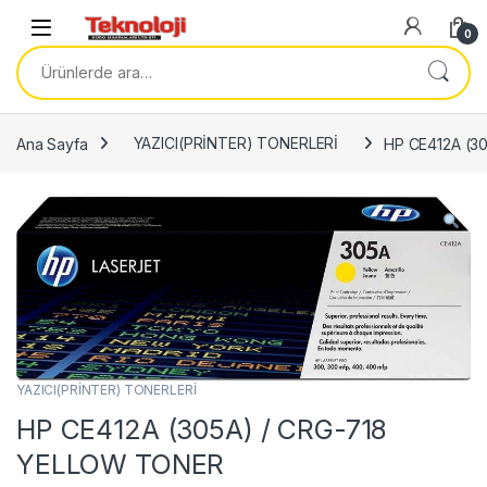
Skip to navigation
Skip to content
0
Ara:
Ana Sayfa
YAZICI(PRİNTER) TONERLERİ
HP CE412A (3
YAZICI(PRİNTER) TONERLERİ
HP CE412A (305A) / CRG-718
YELLOW TONER