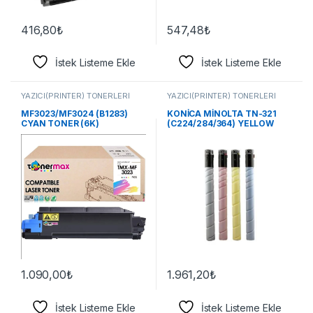
416,80
₺
547,48
₺
İstek Listeme Ekle
İstek Listeme Ekle
YAZICI(PRİNTER) TONERLERİ
YAZICI(PRİNTER) TONERLERİ
MF3023/MF3024 (B1283)
KONİCA MİNOLTA TN-321
CYAN TONER (6K)
(C224/284/364) YELLOW
TONER
1.090,00
₺
1.961,20
₺
İstek Listeme Ekle
İstek Listeme Ekle