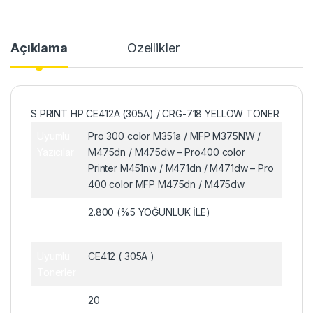
Açıklama
Özellikler
S PRINT HP CE412A (305A) / CRG-718 YELLOW TONER
Uyumlu
Pro 300 color M351a / MFP M375NW /
Yazıcılar
M475dn / M475dw – Pro400 color
Printer M451nw / M471dn / M471dw – Pro
400 color MFP M475dn / M475dw
Sayfa
2.800 (%5 YOĞUNLUK İLE)
Sayısı
Uyumlu
CE412 ( 305A )
Tonerler
Koli İçi
20