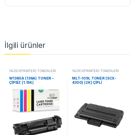
İlgili ürünler
YAZICI(PRİNTER) TONERLERİ
YAZICI(PRİNTER) TONERLERİ
W1360A (136A) TONER –
MLT-109L TONER (SCX-
ÇİPSİZ (1.15K)
4300) (2K) ÇİPLİ