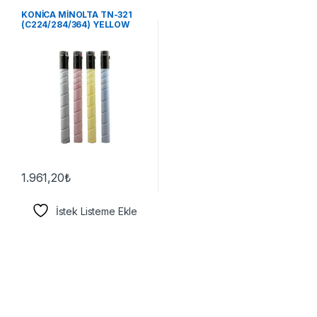
KONİCA MİNOLTA TN-321
(C224/284/364) YELLOW
TONER
1.961,20
₺
İstek Listeme Ekle