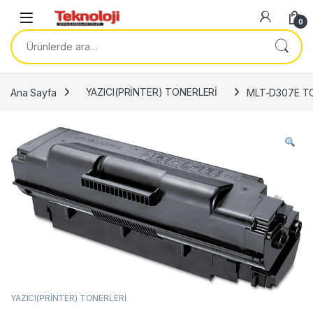
Skip to navigation
Skip to content
0
Ara:
Ana Sayfa
YAZICI(PRİNTER) TONERLERİ
MLT-D307E T
YAZICI(PRİNTER) TONERLERİ