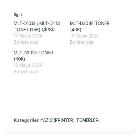
İlgili
MLT-D101S / MLT-D111S
MLT-D304E TONER
TONER (1.5K) ÇİPSİZ
(40K)
17 Mayıs 2024
16 Mayıs 2024
Benzer yazı
Benzer yazı
MLT-D303E TONER
(40K)
16 Mayıs 2024
Benzer yazı
Kategoriler:
YAZICI(PRİNTER) TONERLERİ