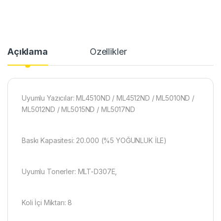
Açıklama
Özellikler
Uyumlu Yazıcılar: ML4510ND / ML4512ND / ML5010ND /
ML5012ND / ML5015ND / ML5017ND
Baskı Kapasitesi: 20.000 (%5 YOĞUNLUK İLE)
Uyumlu Tonerler: MLT-D307E,
Koli İçi Miktarı: 8