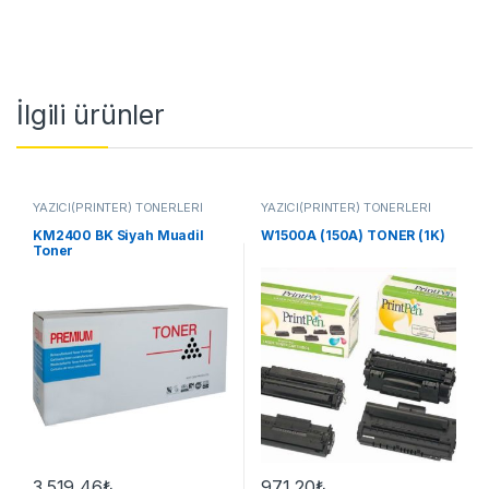
İlgili ürünler
YAZICI(PRİNTER) TONERLERİ
YAZICI(PRİNTER) TONERLERİ
KM2400 BK Siyah Muadil
W1500A (150A) TONER (1K)
Toner
3.519,46
₺
971,20
₺