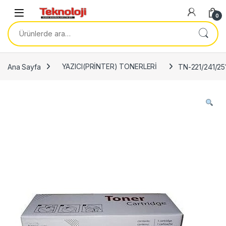
Skip to navigation
Skip to content
0
Ara:
Ana Sayfa
YAZICI(PRİNTER) TONERLERİ
TN-221/241/25