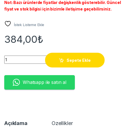
Not: Bazı ürünlerde fiyatlar değişkenlik gösterebilir. Güncel
fiyat ve stok bilgisi için bizimle iletişime geçebilirsiniz.
İstek Listeme Ekle
384,00
₺
TN-221/241/251/261/291 YELLOW TONER (1.4K*) quantity
Sepete Ekle
Whatsapp ile satın al
Açıklama
Özellikler