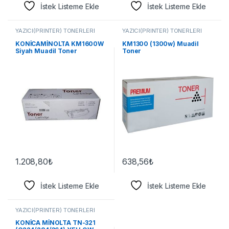
İstek Listeme Ekle
İstek Listeme Ekle
YAZICI(PRİNTER) TONERLERİ
YAZICI(PRİNTER) TONERLERİ
KONİCAMİNOLTA KM1600W
KM1300 (1300w) Muadil
Siyah Muadil Toner
Toner
1.208,80
₺
638,56
₺
İstek Listeme Ekle
İstek Listeme Ekle
YAZICI(PRİNTER) TONERLERİ
KONİCA MİNOLTA TN-321