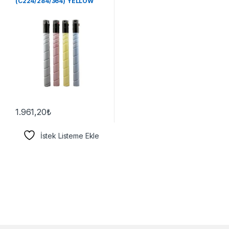
(C224/284/364) YELLOW
TONER
1.961,20
₺
İstek Listeme Ekle