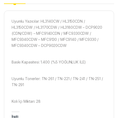
Uyumlu Yazıcılar: HL3140CW / HL3150CDN /
HL3150CDW / HL3170CDW / HL3180CDW – DCP9020
(CDN/CDW) – MFC9140CDN / MFC9330CDW /
MFC9340CDW – MFC9130 / MFC9140 / MFC9330 /
MFC9340CDW – DCP9020CDW
Baskı Kapasitesi: 1.400 (%5 YOĞUNLUK İLE)
Uyumlu Tonerler: TN-261 / TN-221 / TN-241 / TN-251 /
TN-291
Koli İçi Miktarı: 28
İlgili