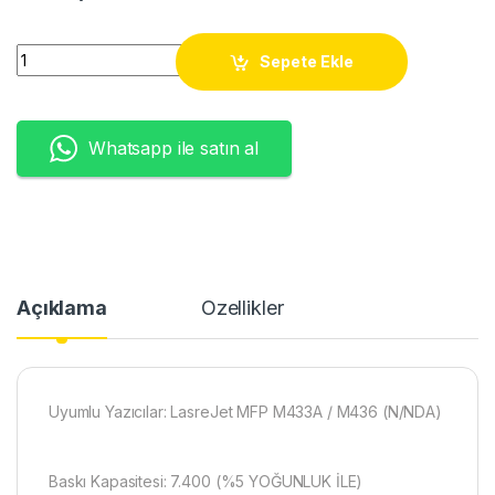
CF256A TONER (7.4K) quantity
Sepete Ekle
Whatsapp ile satın al
Açıklama
Özellikler
Uyumlu Yazıcılar: LasreJet MFP M433A / M436 (N/NDA)
Baskı Kapasitesi: 7.400 (%5 YOĞUNLUK İLE)