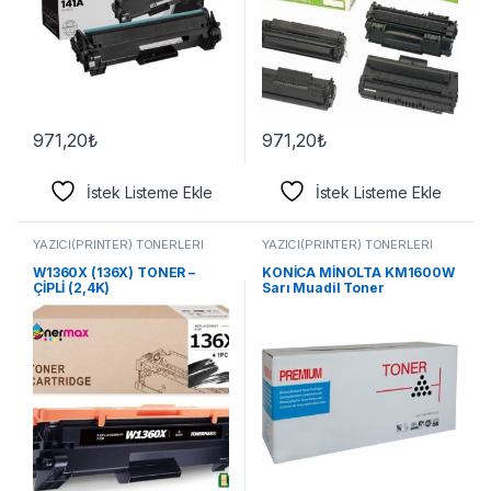
971,20
₺
971,20
₺
İstek Listeme Ekle
İstek Listeme Ekle
YAZICI(PRİNTER) TONERLERİ
YAZICI(PRİNTER) TONERLERİ
W1360X (136X) TONER –
KONİCA MİNOLTA KM1600W
ÇİPLİ (2,4K)
Sarı Muadil Toner