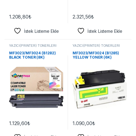
1.208,80
₺
2.321,56
₺
İstek Listeme Ekle
İstek Listeme Ekle
YAZICI(PRİNTER) TONERLERİ
YAZICI(PRİNTER) TONERLERİ
MF3023/MF3024 (B1282)
MF3023/MF3024 (B1285)
BLACK TONER (8K)
YELLOW TONER (6K)
1.129,60
₺
1.090,00
₺