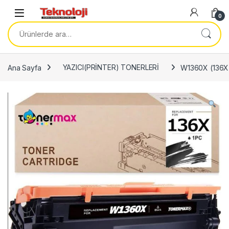
Skip to navigation
Skip to content
0
Ara:
Ana Sayfa
YAZICI(PRİNTER) TONERLERİ
W1360X (136X)