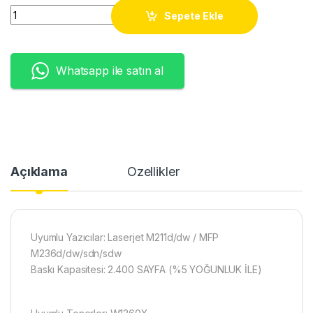
W1360X (136X) TONER - ÇİPLİ (2,4K) quantity
Sepete Ekle
Whatsapp ile satın al
Açıklama
Özellikler
Uyumlu Yazıcılar: Laserjet M211d/dw / MFP
M236d/dw/sdn/sdw
Baskı Kapasitesi: 2.400 SAYFA (%5 YOĞUNLUK İLE)