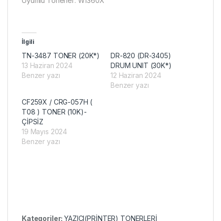
Uyumlu Tonerler: W1360X
İlgili
TN-3487 TONER (20K*)
DR-820 (DR-3405)
13 Haziran 2024
DRUM UNIT (30K*)
Benzer yazı
12 Haziran 2024
Benzer yazı
CF259X / CRG-057H (
T08 ) TONER (10K)-
ÇİPSİZ
19 Mayıs 2024
Benzer yazı
Kategoriler:
YAZICI(PRİNTER) TONERLERİ