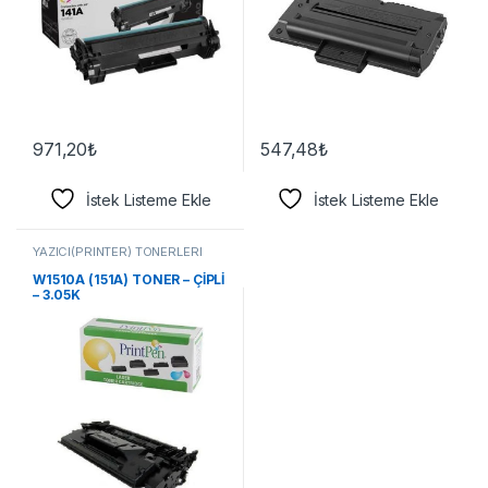
971,20
₺
547,48
₺
İstek Listeme Ekle
İstek Listeme Ekle
YAZICI(PRİNTER) TONERLERİ
W1510A (151A) TONER – ÇİPLİ
– 3.05K