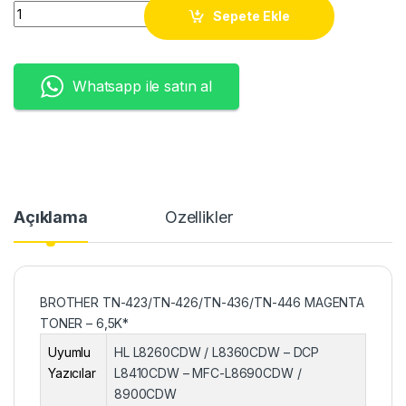
BROTHER TN-423/TN-426/TN-436/TN-446 MAGENTA TONER -
Sepete Ekle
Whatsapp ile satın al
Açıklama
Özellikler
BROTHER TN-423/TN-426/TN-436/TN-446 MAGENTA
TONER – 6,5K*
Uyumlu
HL L8260CDW / L8360CDW – DCP
Yazıcılar
L8410CDW – MFC-L8690CDW /
8900CDW