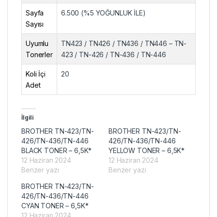
Sayfa
6.500 (%5 YOĞUNLUK İLE)
Sayısı
Uyumlu
TN423 / TN426 / TN436 / TN446 – TN-
Tonerler
423 / TN-426 / TN-436 / TN-446
Koli İçi
20
Adet
İlgili
BROTHER TN-423/TN-
BROTHER TN-423/TN-
426/TN-436/TN-446
426/TN-436/TN-446
BLACK TONER – 6,5K*
YELLOW TONER – 6,5K*
12 Haziran 2024
12 Haziran 2024
Benzer yazı
Benzer yazı
BROTHER TN-423/TN-
426/TN-436/TN-446
CYAN TONER – 6,5K*
12 Haziran 2024