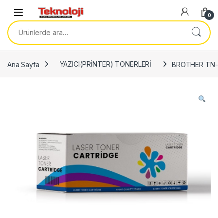
Skip to navigation
Skip to content
0
Ara:
Ana Sayfa
YAZICI(PRİNTER) TONERLERİ
BROTHER TN-