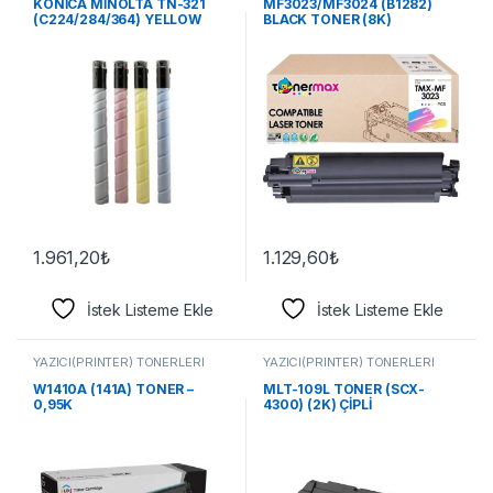
KONİCA MİNOLTA TN-321
MF3023/MF3024 (B1282)
(C224/284/364) YELLOW
BLACK TONER (8K)
TONER
1.961,20
₺
1.129,60
₺
İstek Listeme Ekle
İstek Listeme Ekle
YAZICI(PRİNTER) TONERLERİ
YAZICI(PRİNTER) TONERLERİ
W1410A (141A) TONER –
MLT-109L TONER (SCX-
0,95K
4300) (2K) ÇİPLİ