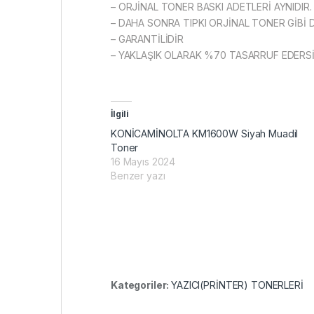
– ORJİNAL TONER BASKI ADETLERİ AYNIDIR.
– DAHA SONRA TIPKI ORJİNAL TONER GİBİ 
– GARANTİLİDİR
– YAKLAŞIK OLARAK %70 TASARRUF EDERSİ
İlgili
KONİCAMİNOLTA KM1600W Siyah Muadil
Toner
16 Mayıs 2024
Benzer yazı
Kategoriler:
YAZICI(PRİNTER) TONERLERİ