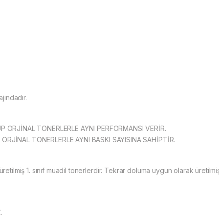
ajındadır.
P ORJİNAL TONERLERLE AYNI PERFORMANSI VERİR.
RJİNAL TONERLERLE AYNI BASKI SAYISINA SAHİPTİR.
retilmiş 1. sınıf muadil tonerlerdir. Tekrar doluma uygun olarak üretilmiş
.