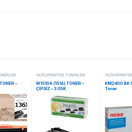
TONERLERİ
YAZICI(PRİNTER) TONERLERİ
YAZICI(PRİNTE
 TONER –
W1510A (151A) TONER –
KM2400 BK S
ÇİPSİZ – 3.05K
Toner