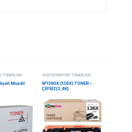
R) TONERLERİ
YAZICI(PRİNTER) TONERLERİ
iyah Muadil
W1360X (136X) TONER –
ÇİPSİZ(2,4K)