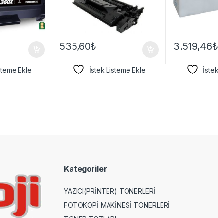
535,60
₺
3.519,46
₺
isteme Ekle
İstek Listeme Ekle
İste
Kategoriler
YAZICI(PRİNTER) TONERLERİ
FOTOKOPİ MAKİNESİ TONERLERİ