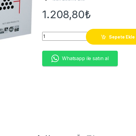
1.208,80
₺
KONİCA MİNOLTA KM1600W Kırmızı Muadil T
Sepete Ekle
Whatsapp ile satın al