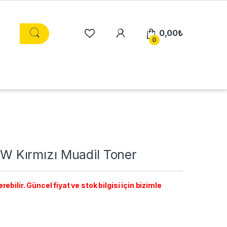
0,00
₺
0
 Kırmızı Muadil Toner
ebilir. Güncel fiyat ve stok bilgisi için bizimle