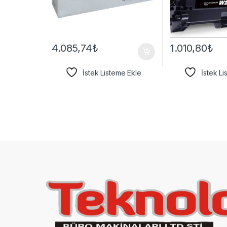
4.085,74
₺
1.010,80
₺
İstek Listeme Ekle
İstek L