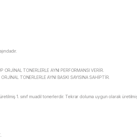
ajındadır.
P ORJİNAL TONERLERLE AYNI PERFORMANSI VERİR.
RJİNAL TONERLERLE AYNI BASKI SAYISINA SAHİPTİR.
retilmiş 1. sınıf muadil tonerlerdir. Tekrar doluma uygun olarak üretilmiş
.