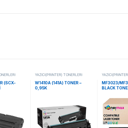
TONERLERİ
YAZICI(PRİNTER) TONERLERİ
YAZICI(PRİNTE
R (SCX-
W1410A (141A) TONER –
MF3023/MF3
İ
0,95K
BLACK TONER