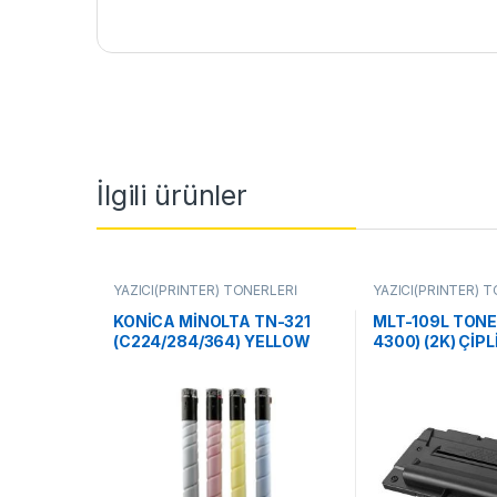
İlgili ürünler
YAZICI(PRİNTER) TONERLERİ
YAZICI(PRİNTER) 
KONİCA MİNOLTA TN-321
MLT-109L TONE
(C224/284/364) YELLOW
4300) (2K) ÇİPL
TONER