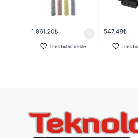
1.961,20
₺
547,48
₺
İstek Listeme Ekle
İstek L