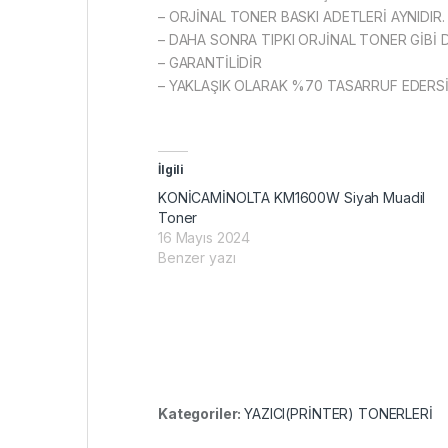
– ORJİNAL TONER BASKI ADETLERİ AYNIDIR.
– DAHA SONRA TIPKI ORJİNAL TONER GİBİ 
– GARANTİLİDİR
– YAKLAŞIK OLARAK %70 TASARRUF EDERSİ
İlgili
KONİCAMİNOLTA KM1600W Siyah Muadil
Toner
16 Mayıs 2024
Benzer yazı
Kategoriler:
YAZICI(PRİNTER) TONERLERİ