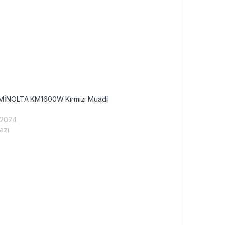
MİNOLTA KM1600W Kırmızı Muadil
 2024
azı