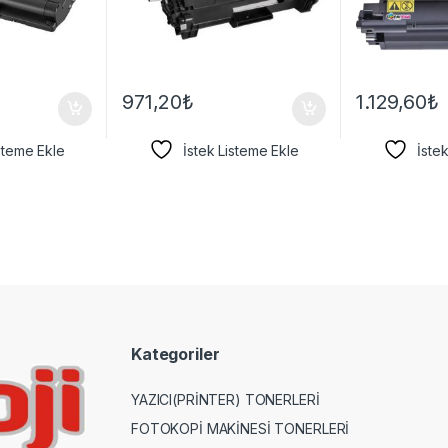
971,20
₺
1.129,60
₺
isteme Ekle
İstek Listeme Ekle
İste
Kategoriler
YAZICI(PRİNTER) TONERLERİ
FOTOKOPİ MAKİNESİ TONERLERİ