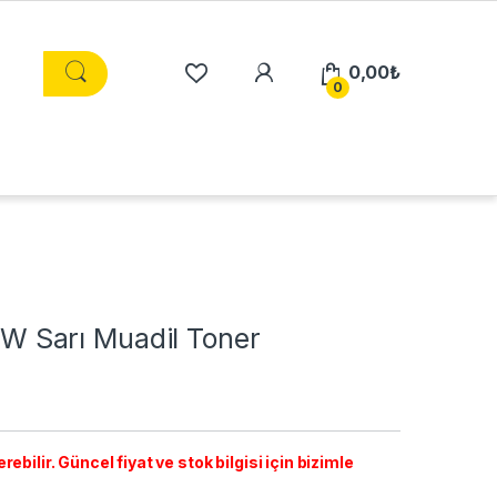
0,00
₺
0
 Sarı Muadil Toner
ebilir. Güncel fiyat ve stok bilgisi için bizimle