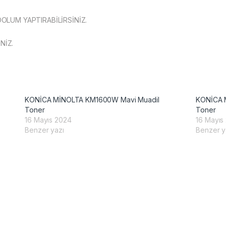
DOLUM YAPTIRABİLİRSİNİZ.
NİZ.
KONİCA MİNOLTA KM1600W Mavi Muadil
KONİCA 
Toner
Toner
16 Mayıs 2024
16 Mayıs
Benzer yazı
Benzer y