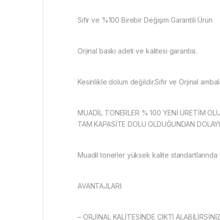
Sıfır ve %100 Birebir Değişim Garantili Ürün
Orjinal baskı adeti ve kalitesi garantisi.
Kesinlikle dolum değildir.Sıfır ve Orjinal ambal
MUADİL TONERLER % 100 YENİ ÜRETİM OLU
TAM KAPASİTE DOLU OLDUĞUNDAN DOLAYI O
Muadil tonerler yüksek kalite standartlarında ü
AVANTAJLARI:
– ORJİNAL KALİTESİNDE ÇIKTI ALABİLİRSİNİZ