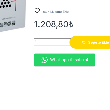
İstek Listeme Ekle
1.208,80
₺
KONİCA MİNOLTA KM1600W Sarı Muadil Tone
Sepete Ekle
Whatsapp ile satın al