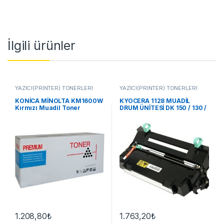
İlgili ürünler
YAZICI(PRİNTER) TONERLERİ
YAZICI(PRİNTER) TONERLERİ
KONİCA MİNOLTA KM1600W
KYOCERA 1128 MUADİL
Kırmızı Muadil Toner
DRUM ÜNİTESİ DK 150 / 130 /
170
1.208,80
₺
1.763,20
₺