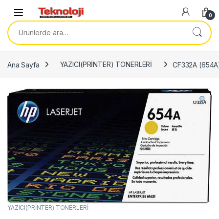
Skip to navigation
Skip to content
0
Ara:
Ana Sayfa
YAZICI(PRİNTER) TONERLERİ
CF332A (654A
YAZICI(PRİNTER) TONERLERİ