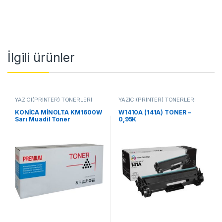
İlgili ürünler
YAZICI(PRİNTER) TONERLERİ
YAZICI(PRİNTER) TONERLERİ
KONİCA MİNOLTA KM1600W
W1410A (141A) TONER –
Sarı Muadil Toner
0,95K