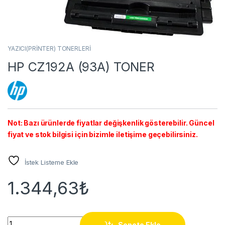
YAZICI(PRİNTER) TONERLERİ
HP CZ192A (93A) TONER
Not: Bazı ürünlerde fiyatlar değişkenlik gösterebilir. Güncel
fiyat ve stok bilgisi için bizimle iletişime geçebilirsiniz.
İstek Listeme Ekle
1.344,63
₺
HP CZ192A (93A) TONER quantity
Sepete Ekle