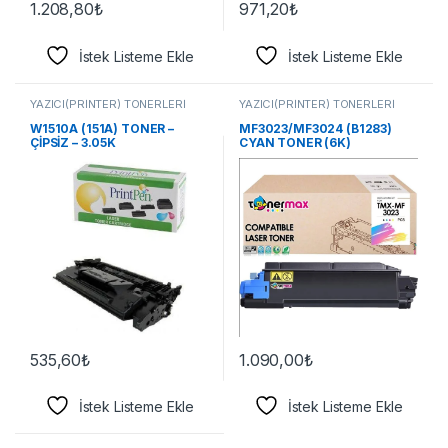
1.208,80
₺
971,20
₺
İstek Listeme Ekle
İstek Listeme Ekle
YAZICI(PRİNTER) TONERLERİ
YAZICI(PRİNTER) TONERLERİ
W1510A (151A) TONER –
MF3023/MF3024 (B1283)
ÇİPSİZ – 3.05K
CYAN TONER (6K)
535,60
₺
1.090,00
₺
İstek Listeme Ekle
İstek Listeme Ekle