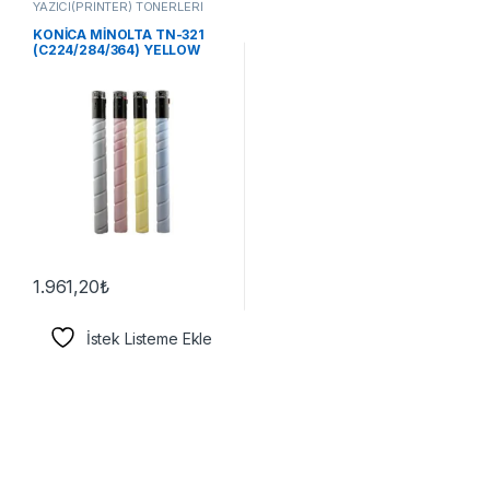
YAZICI(PRİNTER) TONERLERİ
KONİCA MİNOLTA TN-321
(C224/284/364) YELLOW
TONER
1.961,20
₺
İstek Listeme Ekle