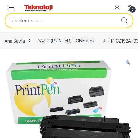
Skip to navigation
Skip to content
0
Ara:
Ana Sayfa
YAZICI(PRİNTER) TONERLERİ
HP CZ192A (9