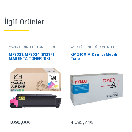
İlgili ürünler
YAZICI(PRİNTER) TONERLERİ
YAZICI(PRİNTER) TONERLERİ
MF3023/MF3024 (B1284)
KM2400 M Kırmızı Muadil
MAGENTA TONER (6K)
Toner
1.090,00
₺
4.085,74
₺