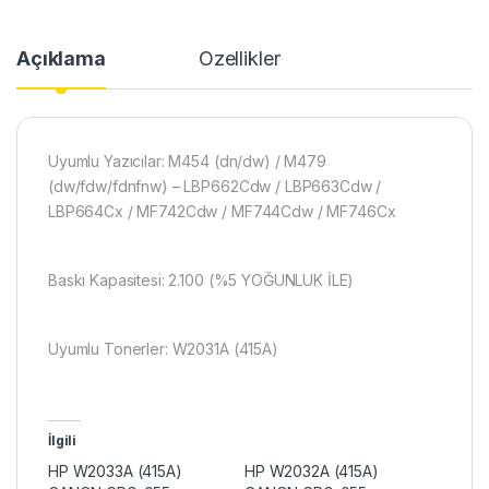
Açıklama
Özellikler
Uyumlu Yazıcılar: M454 (dn/dw) / M479
(dw/fdw/fdnfnw) – LBP662Cdw / LBP663Cdw /
LBP664Cx / MF742Cdw / MF744Cdw / MF746Cx
Baskı Kapasitesi: 2.100 (%5 YOĞUNLUK İLE)
Uyumlu Tonerler: W2031A (415A)
İlgili
HP W2033A (415A)
HP W2032A (415A)