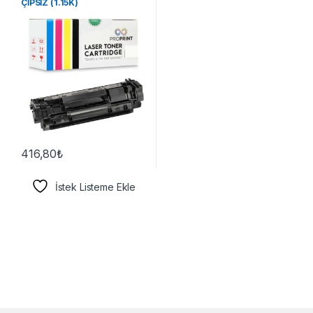
ÇİPSİZ (1.15K)
416,80
₺
İstek Listeme Ekle