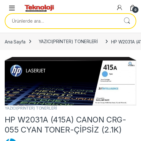
Skip to navigation
Skip to content
0
Ara:
Ana Sayfa
YAZICI(PRİNTER) TONERLERİ
HP W2031A (4
YAZICI(PRİNTER) TONERLERİ
HP W2031A (415A) CANON CRG-
055 CYAN TONER-ÇİPSİZ (2.1K)