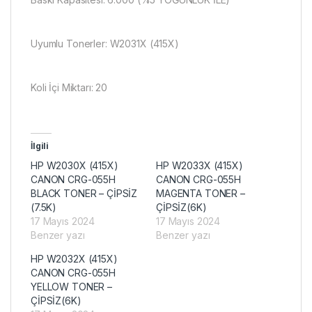
Uyumlu Tonerler: W2031X (415X)
Koli İçi Miktarı: 20
İlgili
HP W2030X (415X)
HP W2033X (415X)
CANON CRG-055H
CANON CRG-055H
BLACK TONER – ÇİPSİZ
MAGENTA TONER –
(7.5K)
ÇİPSİZ(6K)
17 Mayıs 2024
17 Mayıs 2024
Benzer yazı
Benzer yazı
HP W2032X (415X)
CANON CRG-055H
YELLOW TONER –
ÇİPSİZ(6K)