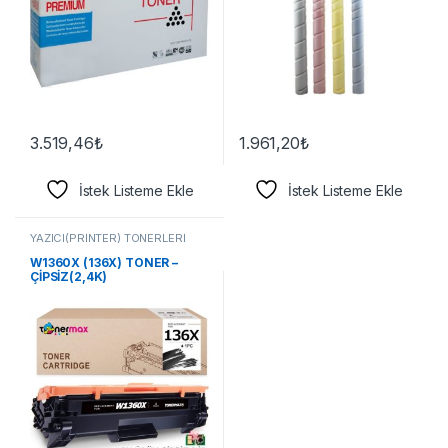
3.519,46
₺
1.961,20
₺
İstek Listeme Ekle
İstek Listeme Ekle
YAZICI(PRİNTER) TONERLERİ
W1360X (136X) TONER –
ÇİPSİZ(2,4K)