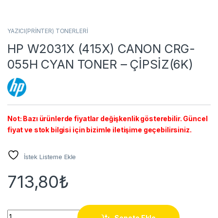
YAZICI(PRİNTER) TONERLERİ
HP W2031X (415X) CANON CRG-
055H CYAN TONER – ÇİPSİZ(6K)
Not: Bazı ürünlerde fiyatlar değişkenlik gösterebilir. Güncel
fiyat ve stok bilgisi için bizimle iletişime geçebilirsiniz.
İstek Listeme Ekle
713,80
₺
HP W2031X (415X) CANON CRG-055H CYAN TONER - ÇİPSİZ(6
Sepete Ekle