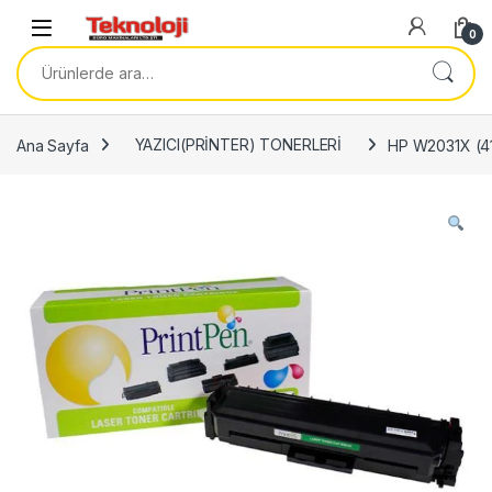
Skip to navigation
Skip to content
0
Ara:
Ana Sayfa
YAZICI(PRİNTER) TONERLERİ
HP W2031X (4