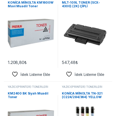
KONİCA MİNOLTA KM1600W
MLT-109L TONER (SCX-
Mavi Muadil Toner
4300) (2K) ÇİPLİ
1.208,80
₺
547,48
₺
İstek Listeme Ekle
İstek Listeme Ekle
YAZICI(PRİNTER) TONERLERİ
YAZICI(PRİNTER) TONERLERİ
KM2400 BK Siyah Muadil
KONİCA MİNOLTA TN-321
Toner
(C224/284/364) YELLOW
TONER