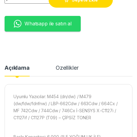
Whatsapp ile satın al
Açıklama
Özellikler
Uyumlu Yazıcılar: M454 (dn/dw) / M479
(dw/fdw/fdnfnw) / LBP-662Cdw / 663Cdw / 664Cx /
MF 742Cdw / 744Cdw / 746Cx İ-SENSYS X-C1127i /
C1127if / C1127P (T09) – ÇİPSİZ TONER
Baskı Kapasitesi: 6.000 (%5 YOĞUNLUK İLE)