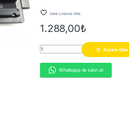
İstek Listeme Ekle
1.288,00
₺
Q7516A (CRG-709) TONER(12K) quantity
Sepete Ekle
Whatsapp ile satın al