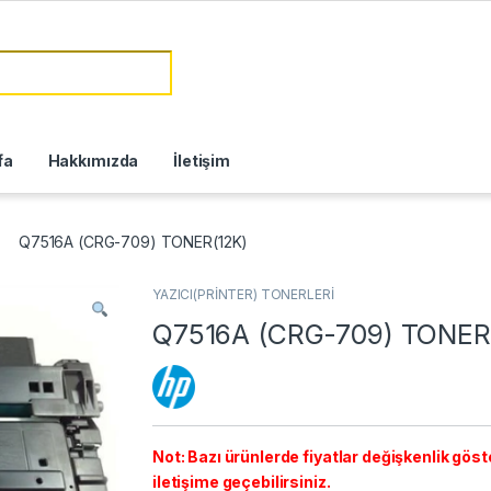
fa
Hakkımızda
İletişim
Q7516A (CRG-709) TONER(12K)
YAZICI(PRİNTER) TONERLERİ
Q7516A (CRG-709) TONER
Not: Bazı ürünlerde fiyatlar değişkenlik göster
iletişime geçebilirsiniz.