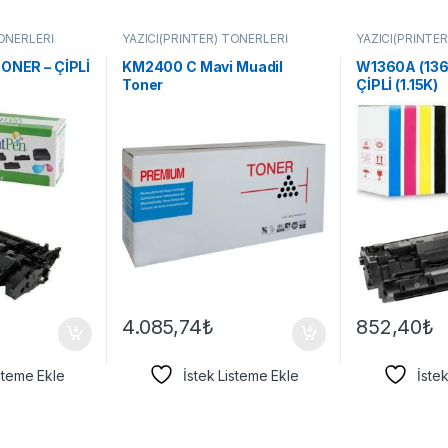
TONERLERİ
YAZICI(PRİNTER) TONERLERİ
YAZICI(PRİNTE
TONER – ÇİPLİ
KM2400 C Mavi Muadil
W1360A (136
Toner
ÇİPLİ (1.15K)
4.085,74
₺
852,40
₺
isteme Ekle
İstek Listeme Ekle
İste