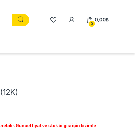
0,00
₺
0
(12K)
ebilir. Güncel fiyat ve stok bilgisi için bizimle