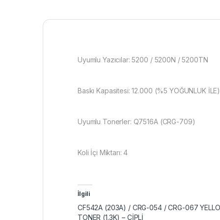
Uyumlu Yazıcılar: 5200 / 5200N / 5200TN
Baskı Kapasitesi: 12.000 (%5 YOĞUNLUK İLE
Uyumlu Tonerler: Q7516A (CRG-709)
Koli İçi Miktarı: 4
İlgili
CF542A (203A) / CRG-054 / CRG-067 YELL
TONER (1.3K) – ÇİPLİ