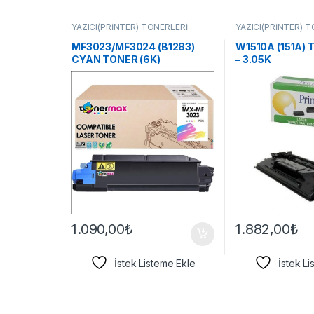
YAZICI(PRİNTER) TONERLERİ
YAZICI(PRİNTER) 
MF3023/MF3024 (B1283)
W1510A (151A) 
CYAN TONER (6K)
– 3.05K
1.090,00
₺
1.882,00
₺
İstek Listeme Ekle
İstek L