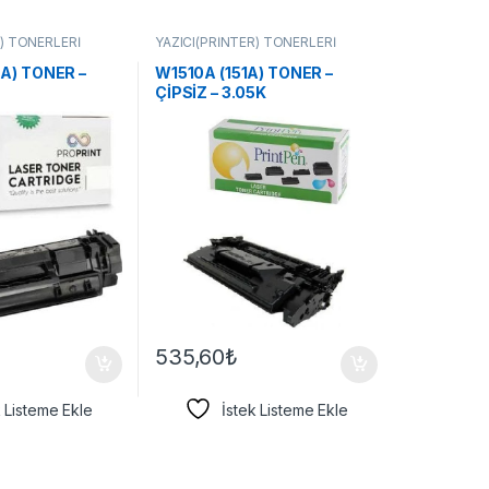
R) TONERLERİ
YAZICI(PRİNTER) TONERLERİ
A) TONER –
W1510A (151A) TONER –
ÇİPSİZ – 3.05K
535,60
₺
k Listeme Ekle
İstek Listeme Ekle