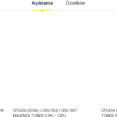
Açıklama
Özellikler
)
OW
CF543A (203A) / CRG-054 / CRG-067
CF540A 
MAGENTA TONER (1.3K) – ÇİPLİ
TONER (1