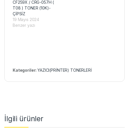
CF259X / CRG-057H (
T08 ) TONER (10K)-
ÇİPSİZ
19 Mayıs 2024
Benzer yazı
Kategoriler:
YAZICI(PRİNTER) TONERLERİ
İlgili ürünler