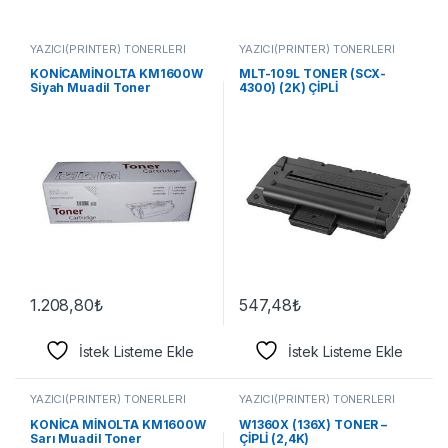
YAZICI(PRİNTER) TONERLERİ
YAZICI(PRİNTER) TONERLERİ
KONİCAMİNOLTA KM1600W
MLT-109L TONER (SCX-
Siyah Muadil Toner
4300) (2K) ÇİPLİ
1.208,80
₺
547,48
₺
İstek Listeme Ekle
İstek Listeme Ekle
YAZICI(PRİNTER) TONERLERİ
YAZICI(PRİNTER) TONERLERİ
KONİCA MİNOLTA KM1600W
W1360X (136X) TONER –
Sarı Muadil Toner
ÇİPLİ (2,4K)