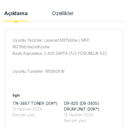
Açıklama
Özellikler
Uyumlu Yazıcılar: Laserjet M211d/dw / MFP
M236d/dw/sdn/sdw
Baskı Kapasitesi: 2.400 SAYFA (%5 YOĞUNLUK İLE)
Uyumlu Tonerler: W1360XW
İlgili
TN-3487 TONER (20K*)
DR-820 (DR-3405)
13 Haziran 2024
DRUM UNIT (30K*)
Benzer yazı
12 Haziran 2024
Benzer yazı