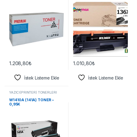
1.208,80
₺
1.010,80
₺
İstek Listeme Ekle
İstek Listeme Ekle
YAZICI(PRİNTER) TONERLERİ
W1410A (141A) TONER –
0,95K