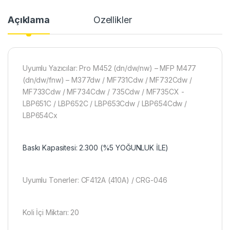
Açıklama
Özellikler
Uyumlu Yazıcılar: Pro M452 (dn/dw/nw) – MFP M477
(dn/dw/fnw) – M377dw / MF731Cdw / MF732Cdw /
MF733Cdw / MF734Cdw / 735Cdw / MF735CX -
LBP651C / LBP652C / LBP653Cdw / LBP654Cdw /
LBP654Cx
Baskı Kapasitesi: 2.300 (%5 YOĞUNLUK İLE)
Uyumlu Tonerler: CF412A (410A) / CRG-046
Koli İçi Miktarı: 20