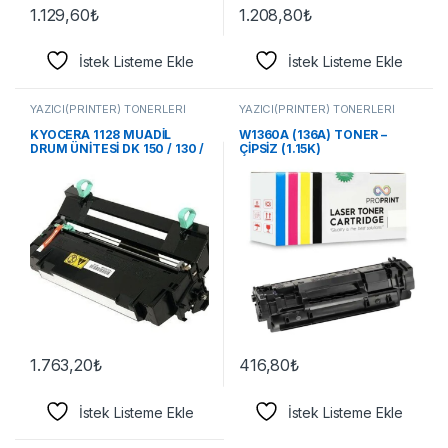
1.129,60
₺
1.208,80
₺
İstek Listeme Ekle
İstek Listeme Ekle
YAZICI(PRİNTER) TONERLERİ
YAZICI(PRİNTER) TONERLERİ
KYOCERA 1128 MUADİL
W1360A (136A) TONER –
DRUM ÜNİTESİ DK 150 / 130 /
ÇİPSİZ (1.15K)
170
1.763,20
₺
416,80
₺
İstek Listeme Ekle
İstek Listeme Ekle