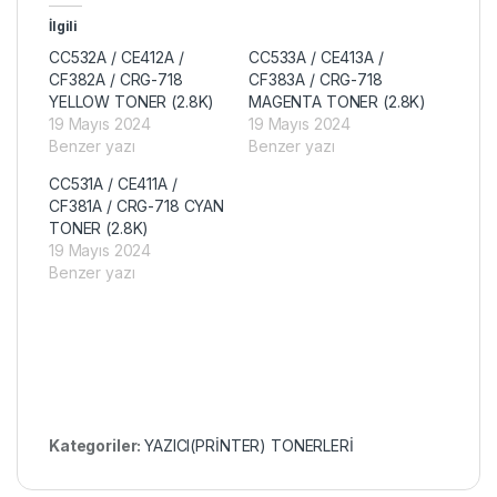
İlgili
CC532A / CE412A /
CC533A / CE413A /
CF382A / CRG-718
CF383A / CRG-718
YELLOW TONER (2.8K)
MAGENTA TONER (2.8K)
19 Mayıs 2024
19 Mayıs 2024
Benzer yazı
Benzer yazı
CC531A / CE411A /
CF381A / CRG-718 CYAN
TONER (2.8K)
19 Mayıs 2024
Benzer yazı
Kategoriler:
YAZICI(PRİNTER) TONERLERİ