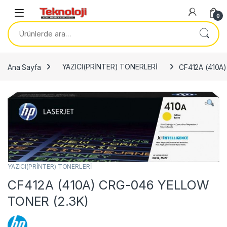
Skip to navigation
Skip to content
0
Ara:
Ana Sayfa
YAZICI(PRİNTER) TONERLERİ
CF412A (410A
YAZICI(PRİNTER) TONERLERİ
CF412A (410A) CRG-046 YELLOW
TONER (2.3K)